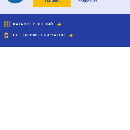
ТАРИФЫ
ПОДРОБНЕЕ
КАТАЛОГ РЕШЕНИЙ
ВСЕ ТАРИФЫ ЛІГА:ЗАКОН
Сотрудничество
Агенты
Дилеры
Политика
конфиденциальности
Условия использования
сайта
Реклама
Блог
Новости компании