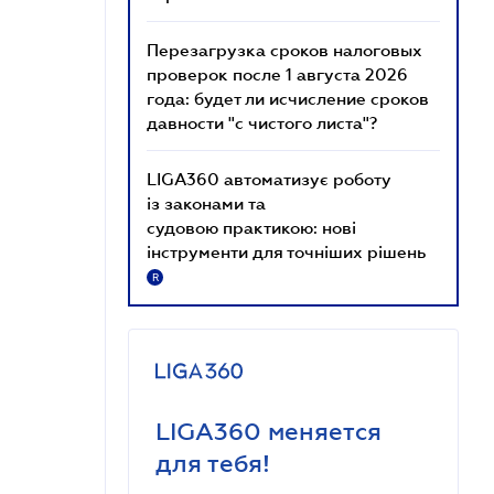
Перезагрузка сроков налоговых
проверок после 1 августа 2026
года: будет ли исчисление сроков
давности "с чистого листа"?
LIGA360 автоматизує роботу
із законами та
судовою практикою: нові
інструменти для точніших рішень
R
LIGA360 меняется
для тебя!