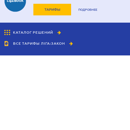
ТАРИФЫ
ПОДРОБНЕЕ
КАТАЛОГ РЕШЕНИЙ
ВСЕ ТАРИФЫ ЛІГА:ЗАКОН
Сотрудничество
Агенты
Дилеры
Политика
конфиденциальности
Условия использования
сайта
Реклама
Блог