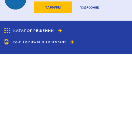
ТАРИФЫ
ПОДРОБНЕЕ
КАТАЛОГ РЕШЕНИЙ
ВСЕ ТАРИФЫ ЛІГА:ЗАКОН
Сотрудничество
Агенты
Дилеры
Политика
конфиденциальности
Условия использования
сайта
Реклама
Блог