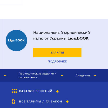
Национальный юридический
Liga:BOOK
каталог Украины
ТАРИФЫ
ПОДРОБНЕЕ
Периодические издания и
Академия
справочники
ЮРИСТ&ЗАКОН
АКАДЕМИЯ ЛІГА:ЗАКОН
КАТАЛОГ РЕШЕНИЙ
БУХГАЛТЕР&ЗАКОН
ВСЕ ТАРИФЫ ЛІГА:ЗАКОН
ВЕСТНИК МСФО