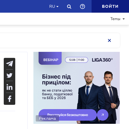
ВОЙТИ
RU
Темы
Реклама