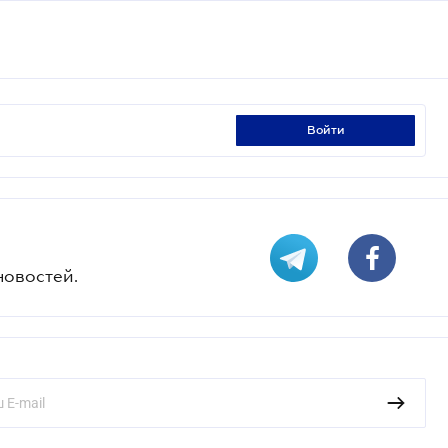
войти
новостей.