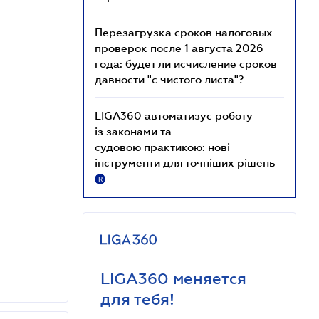
Перезагрузка сроков налоговых
проверок после 1 августа 2026
года: будет ли исчисление сроков
давности "с чистого листа"?
LIGA360 автоматизує роботу
із законами та
судовою практикою: нові
інструменти для точніших рішень
R
LIGA360 меняется
для тебя!