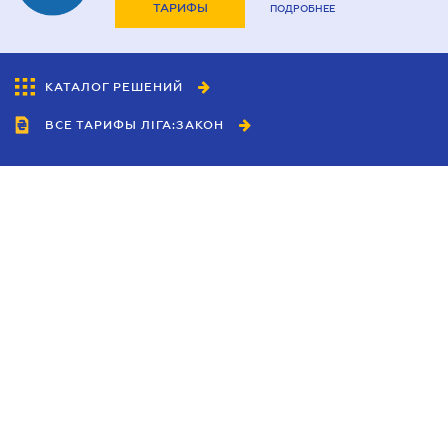
ТАРИФЫ
ПОДРОБНЕЕ
КАТАЛОГ РЕШЕНИЙ
ВСЕ ТАРИФЫ ЛІГА:ЗАКОН
Сотрудничество
Агенты
Дилеры
Политика
конфиденциальности
Условия использования
сайта
Реклама
Блог
Новости компании