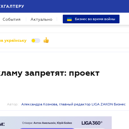
УХГАЛТЕРУ
События
Актуально
Бизнес во время войны
а українську
аму запретят: проект
Автор:
Александра Кознова, главный редактор LIGA ZAKON Бизнес