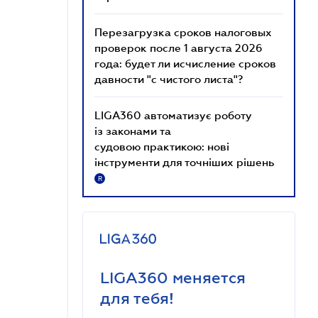
Перезагрузка сроков налоговых
проверок после 1 августа 2026
года: будет ли исчисление сроков
давности "с чистого листа"?
LIGA360 автоматизує роботу
із законами та
судовою практикою: нові
інструменти для точніших рішень
R
LIGA360 меняется
для тебя!