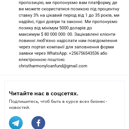
пропозицію, ми пропонуємо вам платформу, де
ви можете скористатися позикою під процентну
ставку 3% на цікавий період від 1 до 35 років, ми
надійні, гідні довіри та законні. Ми пропонуємо
позику від мінімум 5000 доларів до
максимум $ 80 000 000: 00. Зацікавлені клієнти
повинні люб'язно надіслати нам повідомлення
через портал компанії для заповнення форми
заявки через WhatsApp: +256756543536 або
електронною поштою:
christharmonyloanfund@gmail.com
Читайте нас в соцсетях.
Подпишитесь, чтоб быть в курсе всех бизнес-
новостей.