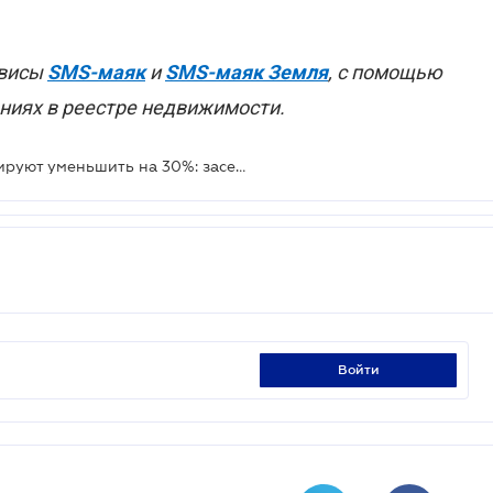
рвисы
SMS-маяк
и
SMS-маяк Земля
, с помощью
ниях в реестре недвижимости.
Стоимость растаможки авто планируют уменьшить на 30%: заседание Нацсовета реформ
войти