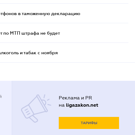
артфонов в таможенную декларацию
т по МТП штрафа не будет
алкоголь и табак с ноября
й
Реклама и PR
ligazakon.net
на
ТАРИФЫ