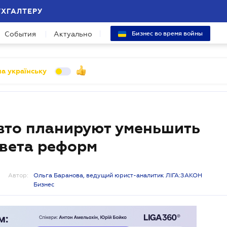
УХГАЛТЕРУ
События
Актуально
Бизнес во время войны
а українську
вто планируют уменьшить
овета реформ
Автор:
Ольга Баранова, ведущий юрист-аналитик ЛІГА:ЗАКОН
Бизнес