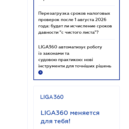
Перезагрузка сроков налоговых
проверок после 1 августа 2026
года: будет ли исчисление сроков
давности "с чистого листа"?
LIGA360 автоматизує роботу
із законами та
судовою практикою: нові
інструменти для точніших рішень
R
LIGA360 меняется
для тебя!