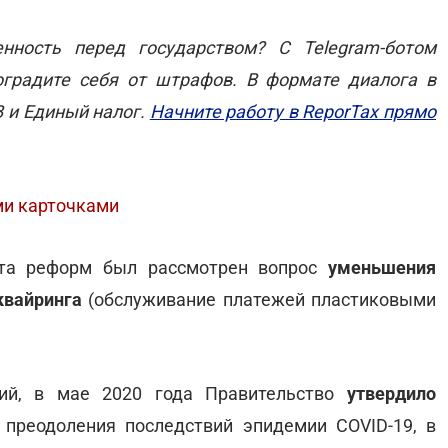
нность перед государством? С Telegram-ботом
оградите себя от штрафов. В формате диалога в
В и Единый налог.
Начните работу в ReporTax прямо
ми карточками
ета реформ был рассмотрен вопрос
уменьшения
квайринга
(обслуживание платежей пластиковыми
ний, в мае 2020 года Правительство
утвердило
преодоления последствий эпидемии COVID-19, в