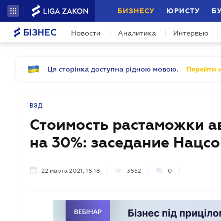
БИЗНЕСУ
ЮРИСТУ
Б
БІЗНЕС
Новости
Аналитика
Интервью
Ця сторінка доступна рідною мовою.
Перейти н
ВЭД
Стоимость растаможки а
на 30%: заседание Нацс
22 марта 2021, 16:18
3652
0