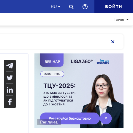
ВОЙТИ
RU
Темы
Реклама