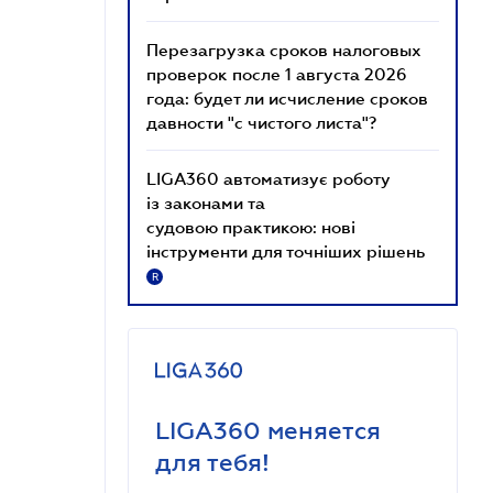
Перезагрузка сроков налоговых
проверок после 1 августа 2026
года: будет ли исчисление сроков
давности "с чистого листа"?
LIGA360 автоматизує роботу
із законами та
судовою практикою: нові
інструменти для точніших рішень
R
LIGA360 меняется
для тебя!