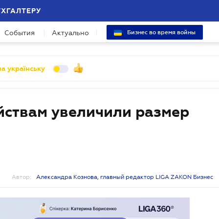
УХГАЛТЕРУ
События
Актуально
Бизнес во время войны
а українську
ствам увеличили размер
Автор:
Александра Кознова, главный редактор LIGA ZAKON Бизнес