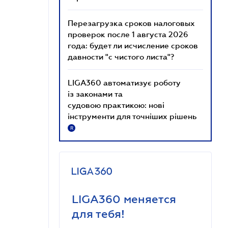
Перезагрузка сроков налоговых
проверок после 1 августа 2026
года: будет ли исчисление сроков
давности "с чистого листа"?
LIGA360 автоматизує роботу
із законами та
судовою практикою: нові
інструменти для точніших рішень
R
LIGA360 меняется
для тебя!