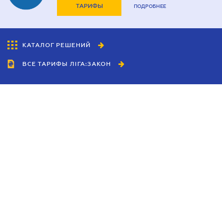
ТАРИФЫ
ПОДРОБНЕЕ
КАТАЛОГ РЕШЕНИЙ
ВСЕ ТАРИФЫ ЛІГА:ЗАКОН
Сотрудничество
Агенты
Дилеры
Политика
конфиденциальности
Условия использования
сайта
Реклама
Блог