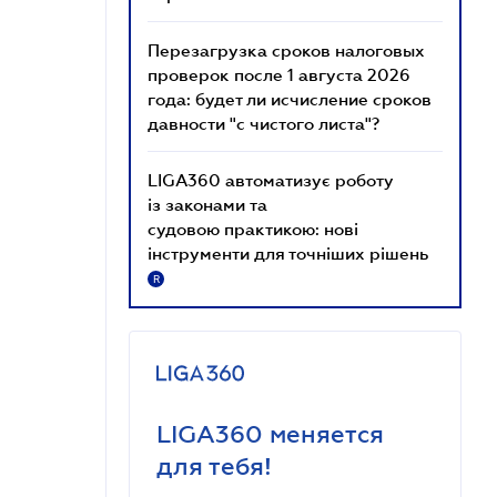
Перезагрузка сроков налоговых
проверок после 1 августа 2026
года: будет ли исчисление сроков
давности "с чистого листа"?
LIGA360 автоматизує роботу
із законами та
судовою практикою: нові
інструменти для точніших рішень
R
LIGA360 меняется
для тебя!