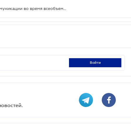
Антикризисный PR-марафон: коммуникации во время всеобъемлющего хаоса
войти
новостей.