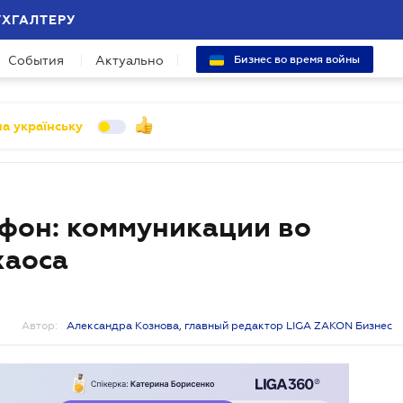
УХГАЛТЕРУ
События
Актуально
Бизнес во время войны
а українську
фон: коммуникации во
хаоса
Автор:
Александра Кознова, главный редактор LIGA ZAKON Бизнес