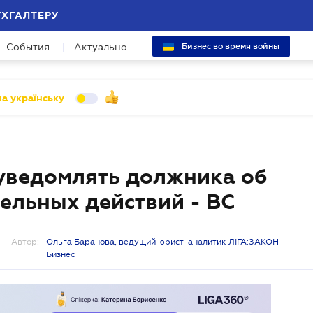
УХГАЛТЕРУ
События
Актуально
Бизнес во время войны
а українську
уведомлять должника об
ельных действий - ВС
Автор:
Ольга Баранова, ведущий юрист-аналитик ЛІГА:ЗАКОН
Бизнес