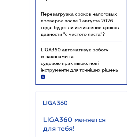
Перезагрузка сроков налоговых
проверок после 1 августа 2026
года: будет ли исчисление сроков
давности "с чистого листа"?
LIGA360 автоматизує роботу
із законами та
судовою практикою: нові
інструменти для точніших рішень
R
LIGA360 меняется
для тебя!