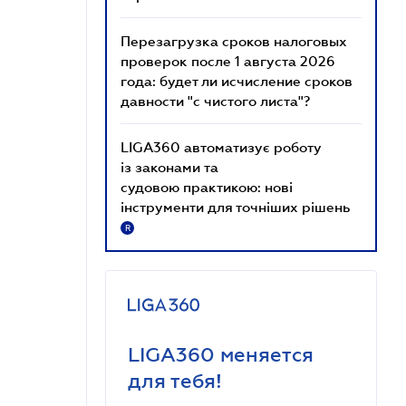
Перезагрузка сроков налоговых
проверок после 1 августа 2026
года: будет ли исчисление сроков
давности "с чистого листа"?
LIGA360 автоматизує роботу
із законами та
судовою практикою: нові
інструменти для точніших рішень
R
LIGA360 меняется
для тебя!