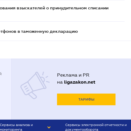
бования взыскателей о принудительном списании
артфонов в таможенную декларацию
й
Реклама и PR
ligazakon.net
на
ТАРИФЫ
Сервисы анализа и
Сервисы электронной отчетности и
мониторинга
документооборота