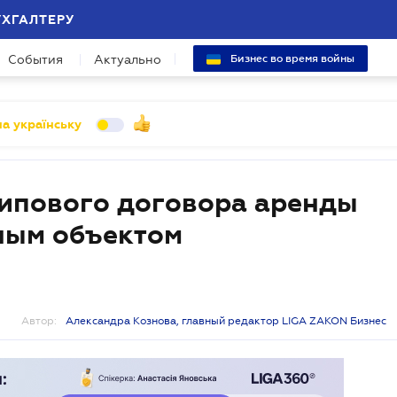
УХГАЛТЕРУ
События
Актуально
Бизнес во время войны
а українську
типового договора аренды
дным объектом
Автор:
Александра Кознова, главный редактор LIGA ZAKON Бизнес