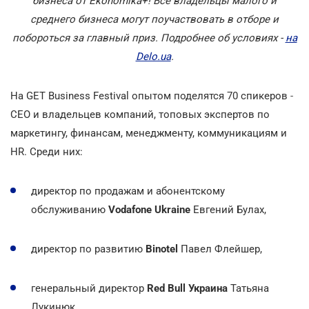
бизнеса от Ekonomika+! Все владельцы малого и
среднего бизнеса могут поучаствовать в отборе и
побороться за главный приз. Подробнее об условиях -
на
Delo.ua
.
На GET Business Festival опытом поделятся 70 спикеров
-
СЕО и владельцев компаний, топовых экспертов по
маркетингу, финансам, менеджменту, коммуникациям и
HR. Среди них:
директор по продажам и абонентскому
обслуживанию
Vodafone Ukraine
Евгений Булах,
директор по развитию
Binotel
Павел Флейшер,
генеральный директор
Red Bull Украина
Татьяна
Лукинюк,