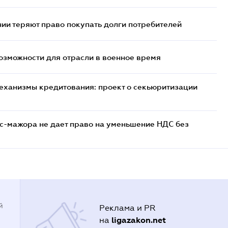
ии теряют право покупать долги потребителей
возможности для отрасли в военное время
еханизмы кредитования: проект о секьюритизации
с-мажора не дает право на уменьшение НДС без
й
Реклама и PR
ligazakon.net
на