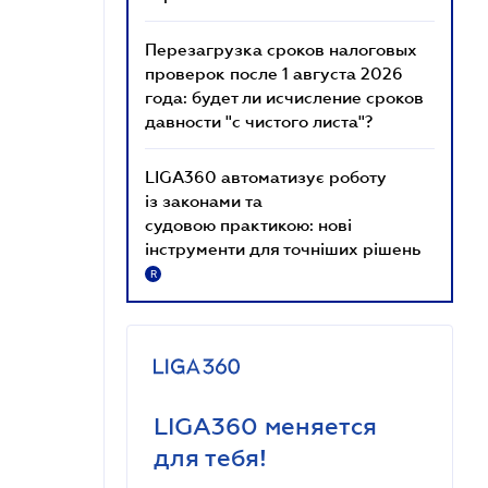
Перезагрузка сроков налоговых
проверок после 1 августа 2026
года: будет ли исчисление сроков
давности "с чистого листа"?
LIGA360 автоматизує роботу
із законами та
судовою практикою: нові
інструменти для точніших рішень
R
LIGA360 меняется
для тебя!