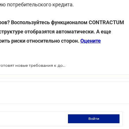
ию потребительского кредита.
воров? Воспользуйтесь функционалом CONTRACTUM
 структуре отобразятся автоматически. А еще
ить риски относительно сторон.
Оцените
Небанковским финучреждениям готовят новые требования к договорам о предоставлении кредита
войти