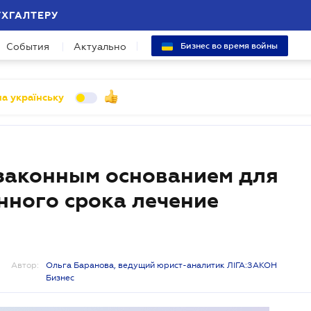
УХГАЛТЕРУ
События
Актуально
Бизнес во время войны
а українську
 законным основанием для
ного срока лечение
Автор:
Ольга Баранова, ведущий юрист-аналитик ЛІГА:ЗАКОН
Бизнес