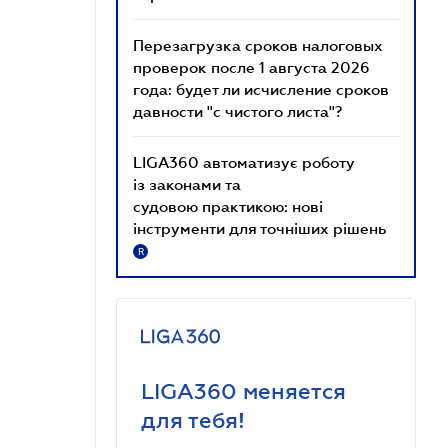
Перезагрузка сроков налоговых
проверок после 1 августа 2026
года: будет ли исчисление сроков
давности "с чистого листа"?
LIGA360 автоматизує роботу
із законами та
судовою практикою: нові
інструменти для точніших рішень
R
LIGA360 меняется
для тебя!