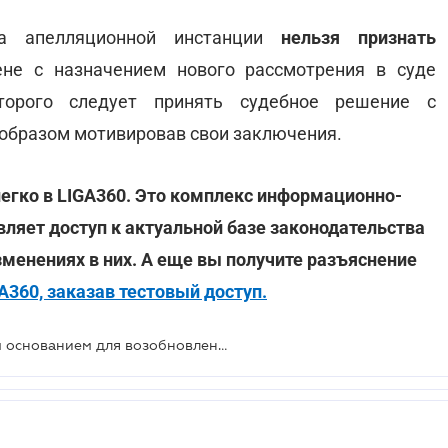
да апелляционной инстанции
нельзя признать
ене с назначением нового рассмотрения в суде
торого следует принять судебное решение с
образом мотивировав свои заключения.
егко в LIGA360. Это комплекс информационно-
вляет доступ к актуальной базе законодательства
зменениях в них. А еще вы получите разъяснение
360, заказав тестовый доступ.
ВС ответил, является ли законным основанием для возобновления пропущенного срока лечение адвоката