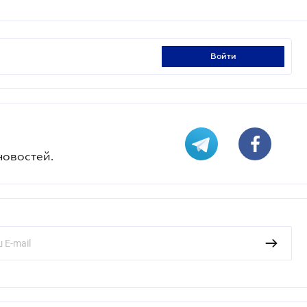
войти
новостей.