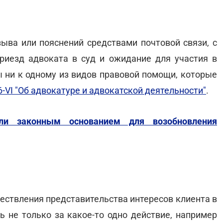
ва или пояснений средствами почтовой связи, с
приезд адвоката в суд и ожидание для участия в
ы ни к одному из видов правовой помощи, которые
-VI "Об адвокатуре и адвокатской деятельности"
.
 ли законным основанием для возобновления
ществления представительства интересов клиента в
ть не только за какое-то одно действие, например