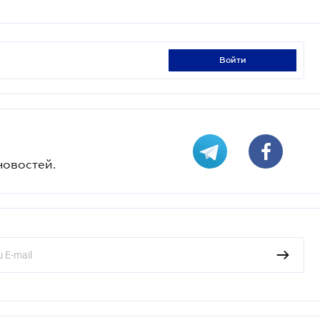
войти
новостей.