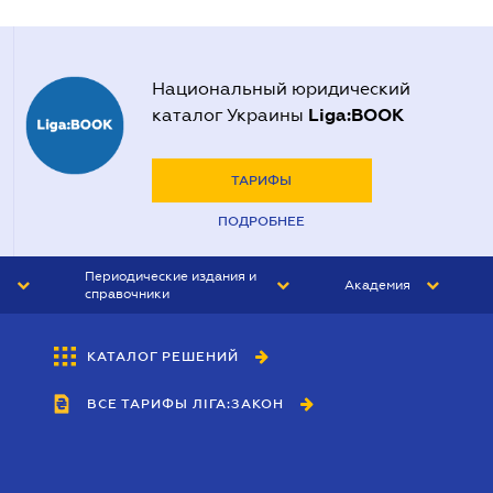
Национальный юридический
Liga:BOOK
каталог Украины
ТАРИФЫ
ПОДРОБНЕЕ
Периодические издания и
Академия
справочники
ЮРИСТ&ЗАКОН
АКАДЕМИЯ ЛІГА:ЗАКОН
КАТАЛОГ РЕШЕНИЙ
БУХГАЛТЕР&ЗАКОН
ВСЕ ТАРИФЫ ЛІГА:ЗАКОН
ВЕСТНИК МСФО
ИНТЕРБУХ
ЛИЧНЫЙ ЭКСПЕРТ