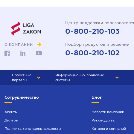
Центр поддержки пользователе
0-800-210-103
Подбор продуктов и решений
О КОМПАНИИ
0-800-210-102
Новостные
Информационно-правовые
порталы
системы
ЮРЛИГА
Право Украины
Сотрудничество
Блог
БИЗНЕС
ГРАНД
БУХГАЛТЕР.ua
ПРАЙМ
Агенты
Новости компании
Дилеры
Руководства
БУХГАЛТЕР ПРОФ
Политика конфиденциальности
Каталоги компаний
ЮРИСТ ПРОФ