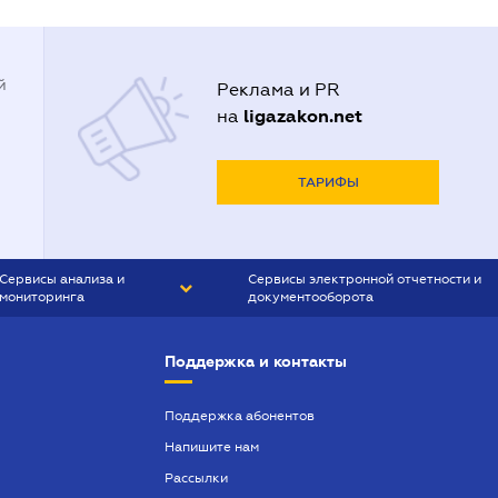
й
Реклама и PR
ligazakon.net
на
ТАРИФЫ
Сервисы анализа и
Сервисы электронной отчетности и
мониторинга
документооборота
CONTR AGENT
Liga:REPORT
Поддержка и контакты
SMS-МАЯК
VERDICTUM
Поддержка абонентов
Напишите нам
SEMANTRUM
Рассылки
SMS-МАЯК ИПОТЕКА