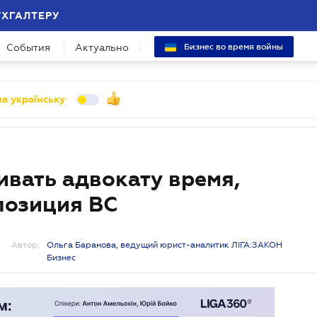
УХГАЛТЕРУ
События
Актуально
Бизнес во время войны
а українську
ивать адвокату время,
позиция ВС
Автор:
Ольга Баранова, ведущий юрист-аналитик ЛІГА:ЗАКОН
Бизнес