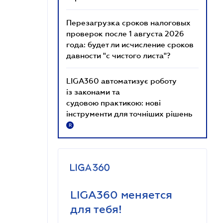
Перезагрузка сроков налоговых
проверок после 1 августа 2026
года: будет ли исчисление сроков
давности "с чистого листа"?
LIGA360 автоматизує роботу
із законами та
судовою практикою: нові
інструменти для точніших рішень
R
LIGA360 меняется
для тебя!