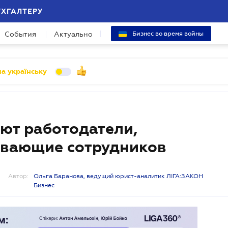
УХГАЛТЕРУ
События
Актуально
Бизнес во время войны
а українську
ют работодатели,
ивающие сотрудников
Автор:
Ольга Баранова, ведущий юрист-аналитик ЛІГА:ЗАКОН
Бизнес