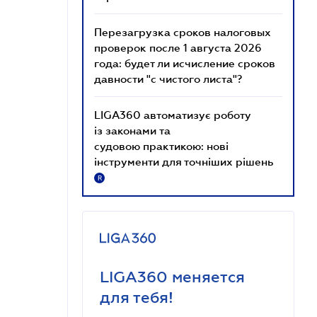
Перезагрузка сроков налоговых
проверок после 1 августа 2026
года: будет ли исчисление сроков
давности "с чистого листа"?
LIGA360 автоматизує роботу
із законами та
судовою практикою: нові
інструменти для точніших рішень
R
LIGA360 меняется
для тебя!