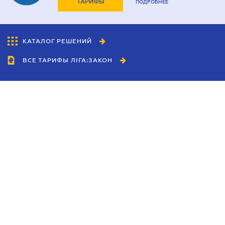
ТАРИФЫ
ПОДРОБНЕЕ
КАТАЛОГ РЕШЕНИЙ
ВСЕ ТАРИФЫ ЛІГА:ЗАКОН
Сотрудничество
Агенты
Дилеры
Политика
конфиденциальности
Условия использования
сайта
Реклама
Блог
Новости компании