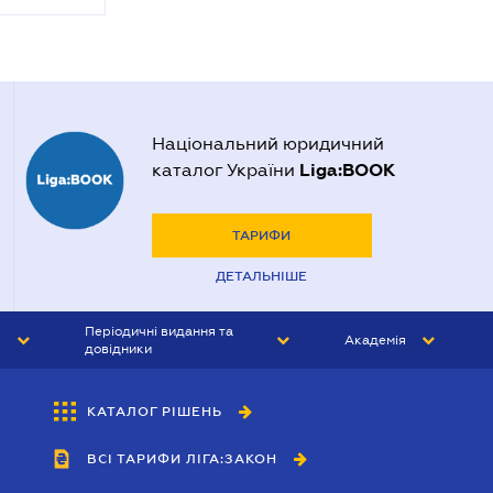
Національний юридичний
Liga:BOOK
каталог України
ТАРИФИ
ДЕТАЛЬНІШЕ
Періодичні видання та
Академія
довідники
ЮРИСТ&ЗАКОН
АКАДЕМІЯ ЛІГА:ЗАКОН
КАТАЛОГ РІШЕНЬ
БУХГАЛТЕР&ЗАКОН
ВСІ ТАРИФИ ЛІГА:ЗАКОН
ВІСНИК МСФЗ