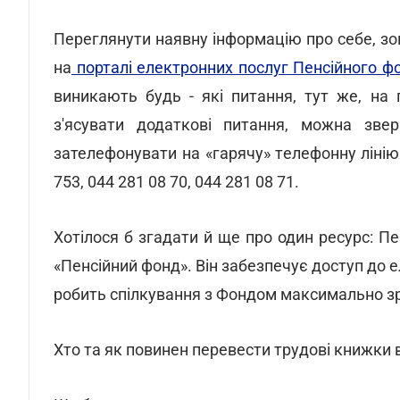
Переглянути наявну інформацію про себе, зо
на
порталі електронних послуг Пенсійного ф
виникають будь - які питання, тут же, на 
з'ясувати додаткові питання, можна зве
зателефонувати на «гарячу» телефонну лінію
753, 044 281 08 70, 044 281 08 71.
Хотілося б згадати й ще про один ресурс: П
«Пенсійний фонд». Він забезпечує доступ до е
робить спілкування з Фондом максимально з
Хто та як повинен перевести трудові книжки