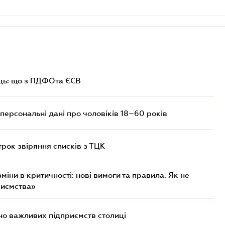
ць: що з ПДФОта ЄСВ
персональні дані про чоловіків 18–60 років
трок звіряння списків з ТЦК
міни в критичності: нові вимоги та правила. Як не
риємства»
о важливих підприємств столиці