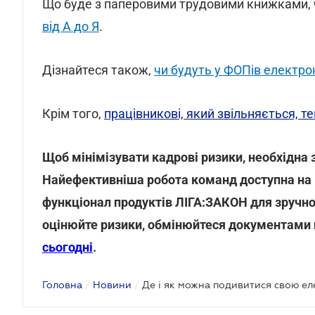
Що буде з паперовими трудовими книжками, ч
від А до Я
.
Дізнайтеся також,
чи будуть у ФОПів електро
Крім того,
працівникові, який звільняється, т
Щоб мінімізувати кадрові ризики, необхідна
Найефективніша робота команд доступна на 
функціонал продуктів ЛІГА:ЗАКОН для зручної
оцінюйте ризики, обмінюйтеся документами
сьогодні
.
Головна
/
Новини
/
Де і як можна подивитися свою е