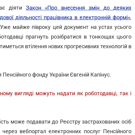
нає діяти
Закон «Про внесення змін до деяких
дової діяльності працівника в електронній формі»
,
Уже майже півроку цей документ на устах усього
роботодавці прагнуть розібратися в тонкощах цього
атиметься втілення нових прогресивних технологій в
 Пенсійного фонду України Євгеній Капінус.
ному вигляді можуть надати як роботодавці, так і
ність може подавати до Реєстру застрахованих осіб
, через вебпортал електронних послуг Пенсійного