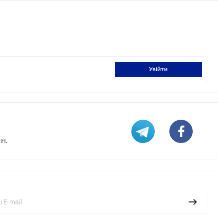
увійти
н.