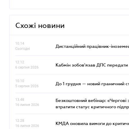
Схожі новини
10.14
Дистанційний працівник-іноземе
Сьогодні
12.12
Кабмін зобов'язав ДПС передати 
6 серпня 2026
10.10
До 1 грудня — новий граничний с
5 серпня 2026
13.48
Безкоштовний вебінар: «Чергові з
16 липня 2026
втратити статус критичного підп
12.28
КМДА оновила вимоги до критичн
16 липня 2026