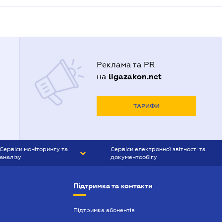
Реклама та PR
ligazakon.net
на
ТАРИФИ
Сервіси моніторингу та
Сервіси електронної звітності та
аналізу
документообігу
CONTR AGENT
Liga:REPORT
Підтримка та контакти
SMS-МАЯК
VERDICTUM
Підтримка абонентів