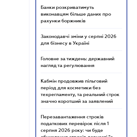
Банки розкриватимуть
виконавцям більше даних про
рахунки боржників
Законодавчі зміни у серпні 2026
для бізнесу в Україні
Головне за тиждень: державний
нагляд та регулювання
Кабмін продовжив пільговий
період для косметики без
техрегламенту, та реальний строк
значно коротший за заявлений
Перезавантаження строків
податкових перевірок після 1
серпня 2026 року: чи буде
обчислення строків давності "з