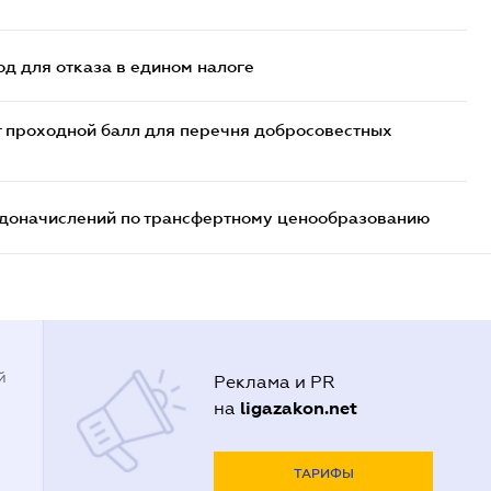
д для отказа в едином налоге
т проходной балл для перечня добросовестных
т доначислений по трансфертному ценообразованию
й
Реклама и PR
ligazakon.net
на
ТАРИФЫ