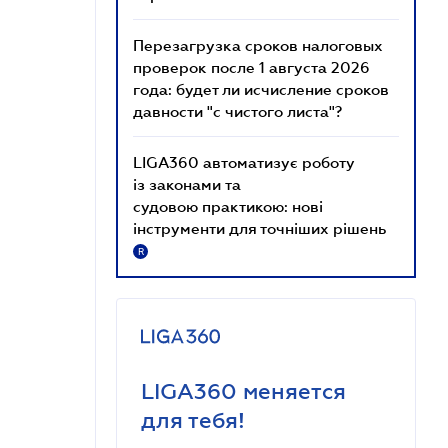
Перезагрузка сроков налоговых
проверок после 1 августа 2026
года: будет ли исчисление сроков
давности "с чистого листа"?
LIGA360 автоматизує роботу
із законами та
судовою практикою: нові
інструменти для точніших рішень
R
LIGA360 меняется
для тебя!