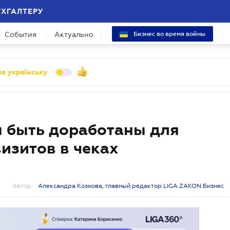
УХГАЛТЕРУ
События
Актуально
Бизнес во время войны
а українську
ы быть доработаны для
изитов в чеках
Автор:
Александра Кознова, главный редактор LIGA ZAKON Бизнес