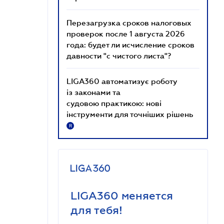
Перезагрузка сроков налоговых
проверок после 1 августа 2026
года: будет ли исчисление сроков
давности "с чистого листа"?
LIGA360 автоматизує роботу
із законами та
судовою практикою: нові
інструменти для точніших рішень
R
LIGA360 меняется
для тебя!