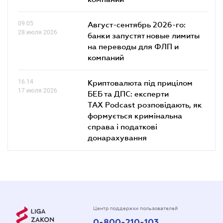
09.05
Август-сентябрь 2026-го:
28 июля 2026
банки запустят новые лимиты
на переводы для ФЛП и
компаний
16.14
Криптовалюта під прицілом
17 июля 2026
БЕБ та ДПС: експерти
TAX Podcast розповідають, як
формується кримінальна
справа і податкові
донарахування
Центр поддержки пользователей
0-800-210-103