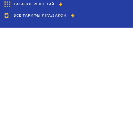
КАТАЛОГ РЕШЕНИЙ
ВСЕ ТАРИФЫ ЛІГА:ЗАКОН
Сотрудничество
Агенты
Дилеры
Политика
конфиденциальности
Условия использования
сайта
Реклама
Блог
Новости компании
Руководства
Каталоги компаний