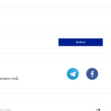
войти
новостей.