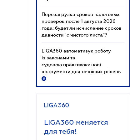
Перезагрузка сроков налоговых
проверок после 1 августа 2026
года: будет ли исчисление сроков
давности "с чистого листа"?
LIGA360 автоматизує роботу
із законами та
судовою практикою: нові
інструменти для точніших рішень
R
LIGA360 меняется
для тебя!