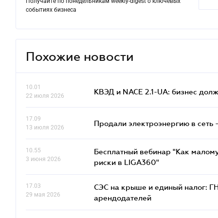
Получайте по понедельникам weekly-digest о ключевых
событиях бизнеса
Похожие новости
10.01
КВЭД и NACE 2.1-UA: бизнес дол
22 июля 2026
17.09
Продали электроэнергию в сеть 
13 июля 2026
10.55
Бесплатный вебинар "Как малому
3 июня 2026
риски в LIGA360"
17.03
СЭС на крыше и единый налог: Г
29 мая 2026
арендодателей