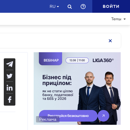
ВОЙТИ
RU
Темы
Реклама