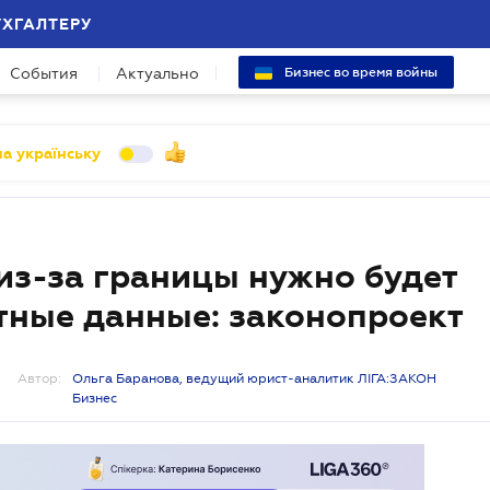
УХГАЛТЕРУ
События
Актуально
Бизнес во время войны
а українську
из-за границы нужно будет
тные данные: законопроект
Автор:
Ольга Баранова, ведущий юрист-аналитик ЛІГА:ЗАКОН
Бизнес