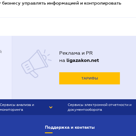
 бизнесу управлять информацией и контролировать
й
Реклама и PR
ligazakon.net
на
ТАРИФЫ
Сервисы анализа и
Сервисы электронной отчетности и
мониторинга
документооборота
CONTR AGENT
Liga:REPORT
Поддержка и контакты
SMS-МАЯК