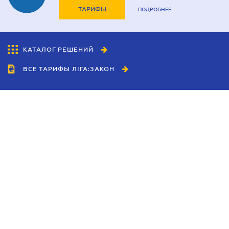
ТАРИФЫ
ПОДРОБНЕЕ
КАТАЛОГ РЕШЕНИЙ
ВСЕ ТАРИФЫ ЛІГА:ЗАКОН
Сотрудничество
Агенты
Дилеры
Политика
конфиденциальности
Условия использования
сайта
Реклама
Блог