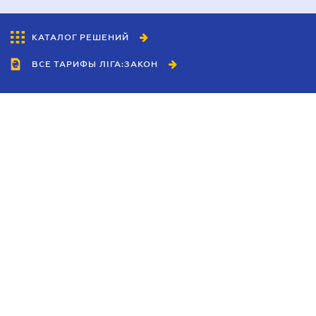
КАТАЛОГ РЕШЕНИЙ
ВСЕ ТАРИФЫ ЛІГА:ЗАКОН
Сотрудничество
Агенты
Дилеры
Политика
конфиденциальности
Условия использования
сайта
Реклама
Блог
Новости компании
Руководства