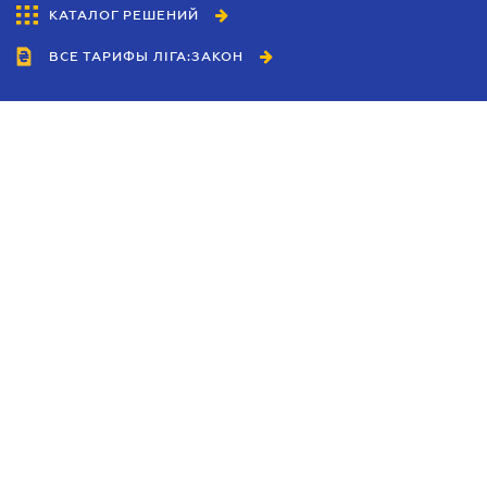
КАТАЛОГ РЕШЕНИЙ
ВСЕ ТАРИФЫ ЛІГА:ЗАКОН
Сотрудничество
Агенты
Дилеры
Политика
конфиденциальности
Условия использования
сайта
Реклама
Блог
Новости компании
Руководства
Каталоги компаний