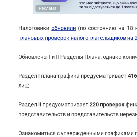
Реклама
Налоговики
обновили
(по состоянию на 18 
плановых проверок налогоплательщиков на 2
Обновлены I и ІІ Разделы Плана, однако кол
Раздел I плана-графика предусматривает
416
лиц;
Раздел ІІ предусматривает
220 проверок
фина
представительств и представительств нерез
Ознакомиться с утвержденными графиками пр