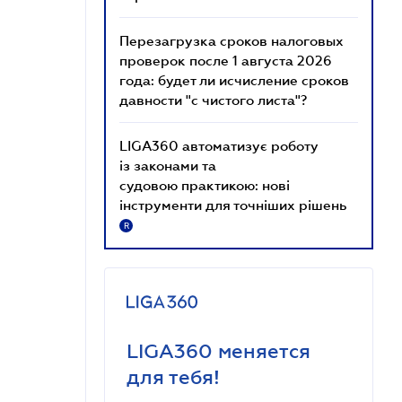
Перезагрузка сроков налоговых
проверок после 1 августа 2026
года: будет ли исчисление сроков
давности "с чистого листа"?
LIGA360 автоматизує роботу
із законами та
судовою практикою: нові
інструменти для точніших рішень
R
LIGA360 меняется
для тебя!