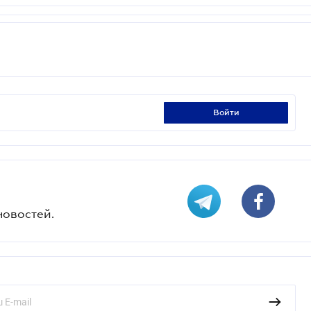
войти
новостей.