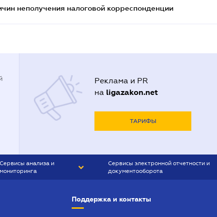
ричин неполучения налоговой корреспонденции
й
Реклама и PR
ligazakon.net
на
ТАРИФЫ
Сервисы анализа и
Сервисы электронной отчетности и
мониторинга
документооборота
CONTR AGENT
Liga:REPORT
Поддержка и контакты
SMS-МАЯК