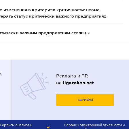
 изменения в критериях критичности: новые
терять статус критически важного предприятия»
итически важным предприятиям столицы
й
Реклама и PR
ligazakon.net
на
ТАРИФЫ
Сервисы анализа и
Сервисы электронной отчетности и