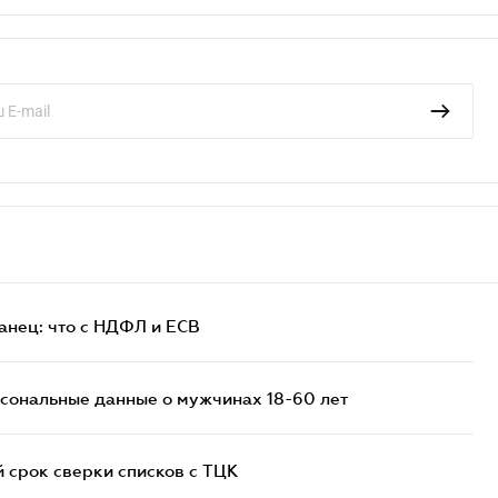
анец: что с НДФЛ и ЕСВ
сональные данные о мужчинах 18-60 лет
й срок сверки списков c ТЦК