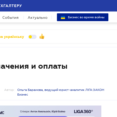
УХГАЛТЕРУ
События
Актуально
Бизнес во время войны
а українську
начения и оплаты
Автор:
Ольга Баранова, ведущий юрист-аналитик ЛІГА:ЗАКОН
Бизнес