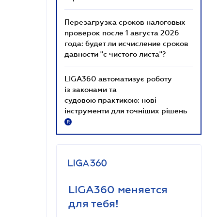
Перезагрузка сроков налоговых
проверок после 1 августа 2026
года: будет ли исчисление сроков
давности "с чистого листа"?
LIGA360 автоматизує роботу
із законами та
судовою практикою: нові
інструменти для точніших рішень
R
LIGA360 меняется
для тебя!