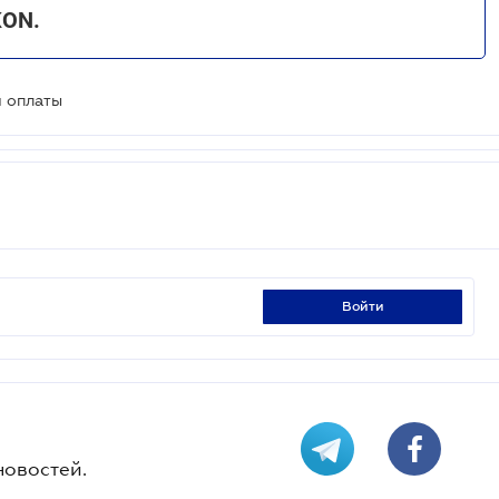
KON.
и оплаты
войти
новостей.