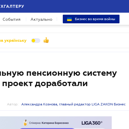
УХГАЛТЕРУ
События
Актуально
Бизнес во время войны
а українську
льную пенсионную систему
: проект доработали
Автор:
Александра Кознова, главный редактор LIGA ZAKON Бизнес