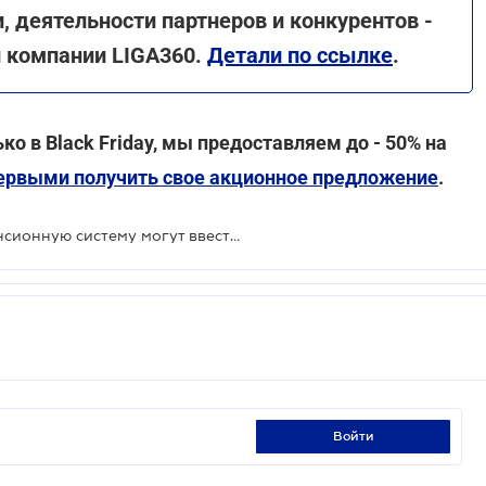
, деятельности партнеров и конкурентов -
й компании LIGA360.
Детали по ссылке
.
о в Black Friday, мы предоставляем до - 50% на
первыми получить свое акционное предложение
.
Обязательную накопительную пенсионную систему могут ввести с 2023 года: проект доработали
войти