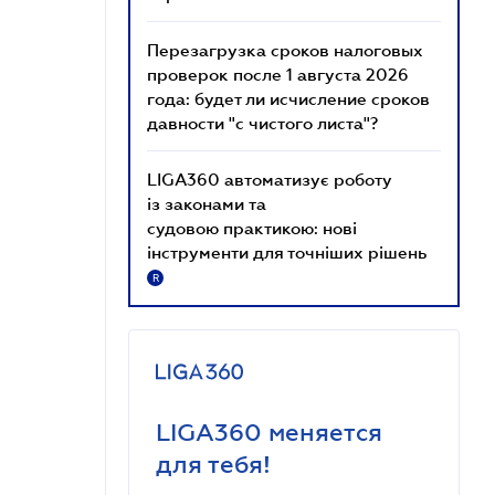
Перезагрузка сроков налоговых
проверок после 1 августа 2026
года: будет ли исчисление сроков
давности "с чистого листа"?
LIGA360 автоматизує роботу
із законами та
судовою практикою: нові
інструменти для точніших рішень
R
LIGA360 меняется
для тебя!