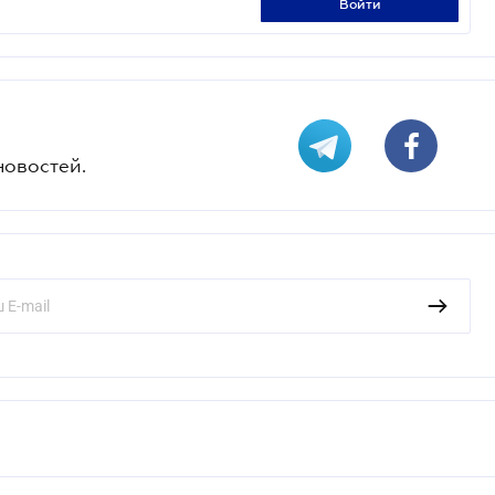
войти
новостей.