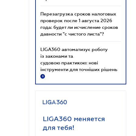
Перезагрузка сроков налоговых
проверок после 1 августа 2026
года: будет ли исчисление сроков
давности "с чистого листа"?
LIGA360 автоматизує роботу
із законами та
судовою практикою: нові
інструменти для точніших рішень
R
LIGA360 меняется
для тебя!