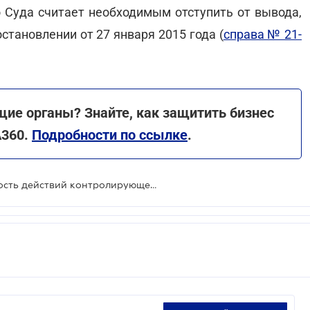
 Суда считает необходимым отступить от вывода,
тановлении от 27 января 2015 года (
справа № 21-
ие органы? Знайте, как защитить бизнес
A360.
Подробности по ссылке
.
Нельзя обжаловать неправомерность действий контролирующего органа при назначении и проведении проверки - ВС