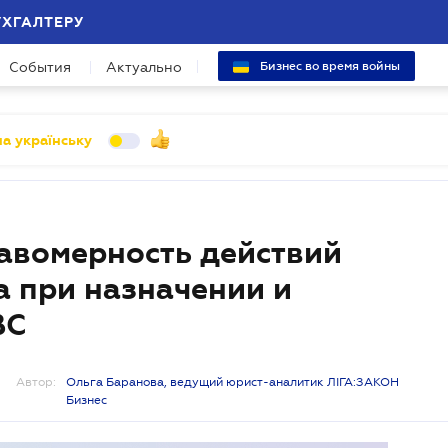
УХГАЛТЕРУ
События
Актуально
Бизнес во время войны
а українську
авомерность действий
 при назначении и
ВС
Автор:
Ольга Баранова, ведущий юрист-аналитик ЛІГА:ЗАКОН
Бизнес