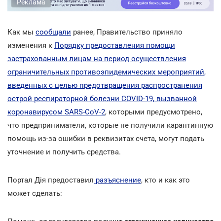
Реклама
Как мы
сообщали
ранее, Правительство приняло
изменения к
Порядку предоставления помощи
застрахованным лицам на период осуществления
ограничительных противоэпидемических мероприятий,
введенных с целью предотвращения распространения
острой респираторной болезни COVID-19, вызванной
коронавирусом SARS-CoV-2
, которыми предусмотрено,
что предприниматели, которые не получили карантинную
помощь из-за ошибки в реквизитах счета, могут подать
уточнение и получить средства.
Портал Дія предоставил
разъяснение
, кто и как это
может сделать: