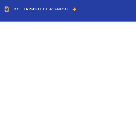
ВСЕ ТАРИФЫ ЛІГА:ЗАКОН
Сотрудничество
Агенты
Дилеры
Политика
конфиденциальности
Условия использования
сайта
Реклама
Блог
Новости компании
Руководства
Каталоги компаний
Темы в центре внимания