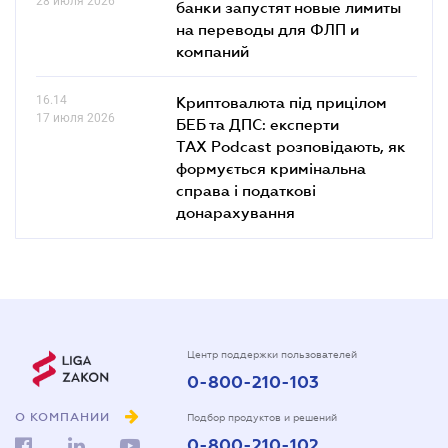
28 июля 2026
банки запустят новые лимиты
на переводы для ФЛП и
компаний
16.14
Криптовалюта під прицілом
17 июля 2026
БЕБ та ДПС: експерти
TAX Podcast розповідають, як
формується кримінальна
справа і податкові
донарахування
Центр поддержки пользователей
0-800-210-103
О КОМПАНИИ
Подбор продуктов и решений
0-800-210-102