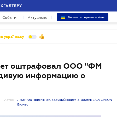
УХГАЛТЕРУ
События
Актуально
Бизнес во время войны
а українську
тет оштрафовал ООО "ФМ
дивую информацию о
Автор:
Людмила Присяжная, ведущий юрист-аналитик LIGA ZAKON
Бизнес