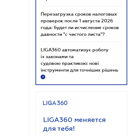
Перезагрузка сроков налоговых
проверок после 1 августа 2026
года: будет ли исчисление сроков
давности "с чистого листа"?
LIGA360 автоматизує роботу
із законами та
судовою практикою: нові
інструменти для точніших рішень
R
LIGA360 меняется
для тебя!