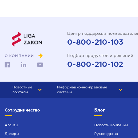
Центр поддержки пользователе
0-800-210-103
Подбор продуктов и решений
О КОМПАНИИ
0-800-210-102
Новостные
Информационно-правовые
порталы
системы
ЮРЛИГА
Право Украины
Сотрудничество
Блог
БИЗНЕС
ГРАНД
БУХГАЛТЕР.ua
ПРАЙМ
Агенты
Новости компании
Дилеры
Руководства
БУХГАЛТЕР ПРОФ