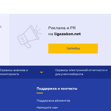
й
Реклама и PR
ligazakon.net
на
ТАРИФЫ
Сервисы анализа и
Сервисы электронной отчетности и
мониторинга
документооборота
CONTR AGENT
Liga:REPORT
Поддержка и контакты
SMS-МАЯК
VERDICTUM
Поддержка абонентов
Напишите нам
SEMANTRUM