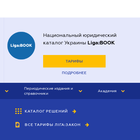
Национальный юридический
Liga:BOOK
каталог Украины
ТАРИФЫ
ПОДРОБНЕЕ
Периодические издания и
Академия
справочники
ЮРИСТ&ЗАКОН
АКАДЕМИЯ ЛІГА:ЗАКОН
КАТАЛОГ РЕШЕНИЙ
БУХГАЛТЕР&ЗАКОН
ВСЕ ТАРИФЫ ЛІГА:ЗАКОН
ВЕСТНИК МСФО
ИНТЕРБУХ