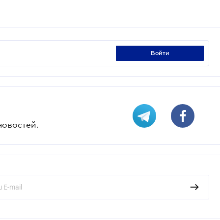
войти
новостей.