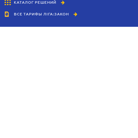
КАТАЛОГ РЕШЕНИЙ
ВСЕ ТАРИФЫ ЛІГА:ЗАКОН
Сотрудничество
Агенты
Дилеры
Политика
конфиденциальности
Условия использования
сайта
Реклама
Блог
Новости компании
Руководства
Каталоги компаний