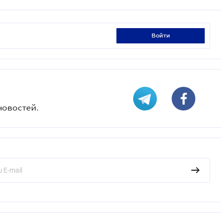
войти
новостей.