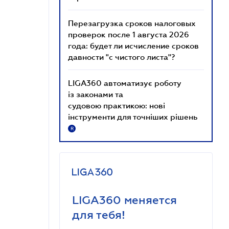
Перезагрузка сроков налоговых
проверок после 1 августа 2026
года: будет ли исчисление сроков
давности "с чистого листа"?
LIGA360 автоматизує роботу
із законами та
судовою практикою: нові
інструменти для точніших рішень
R
LIGA360 меняется
для тебя!