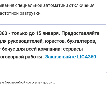
ывания специальной автоматики отключения
астотной разгрузки.
60 - только до 15 января. Предоставляйте
ля руководителей, юристов, бухгалтеров,
е бонус для всей компании: сервисы
договорной работы.
Заказывайте LIGA360
Правительство утвердило механизм бесперебойного электроснабжения предприятиям, покупающим импортированную электроэнергию