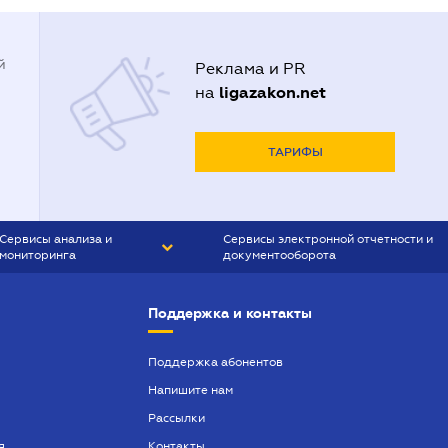
й
Реклама и PR
ligazakon.net
на
ТАРИФЫ
Сервисы анализа и
Сервисы электронной отчетности и
мониторинга
документооборота
CONTR AGENT
Liga:REPORT
Поддержка и контакты
SMS-МАЯК
VERDICTUM
Поддержка абонентов
Напишите нам
SEMANTRUM
Рассылки
SMS-МАЯК ИПОТЕКА
я
Контакты