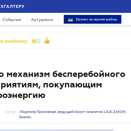
УХГАЛТЕРУ
События
Актуально
Бизнес во время войны
а українську
о механизм бесперебойного
приятиям, покупающим
роэнергию
Автор:
Людмила Присяжная, ведущий юрист-аналитик LIGA ZAKON
Бизнес