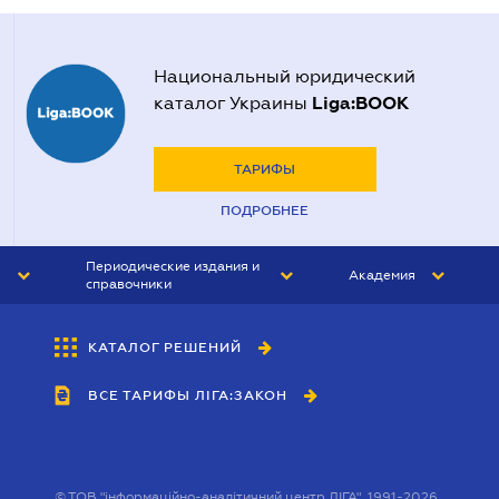
Национальный юридический
Liga:BOOK
каталог Украины
ТАРИФЫ
ПОДРОБНЕЕ
Периодические издания и
Академия
справочники
ЮРИСТ&ЗАКОН
АКАДЕМИЯ ЛІГА:ЗАКОН
КАТАЛОГ РЕШЕНИЙ
БУХГАЛТЕР&ЗАКОН
ВСЕ ТАРИФЫ ЛІГА:ЗАКОН
ВЕСТНИК МСФО
ИНТЕРБУХ
ЛИЧНЫЙ ЭКСПЕРТ
©
ТОВ "інформаційно-аналітичний центр ЛІГА", 1991-2026.