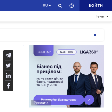
ВОЙТИ
RU
Темы
Реклама