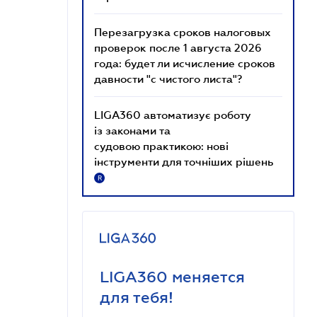
Перезагрузка сроков налоговых
проверок после 1 августа 2026
года: будет ли исчисление сроков
давности "с чистого листа"?
LIGA360 автоматизує роботу
із законами та
судовою практикою: нові
інструменти для точніших рішень
R
LIGA360 меняется
для тебя!