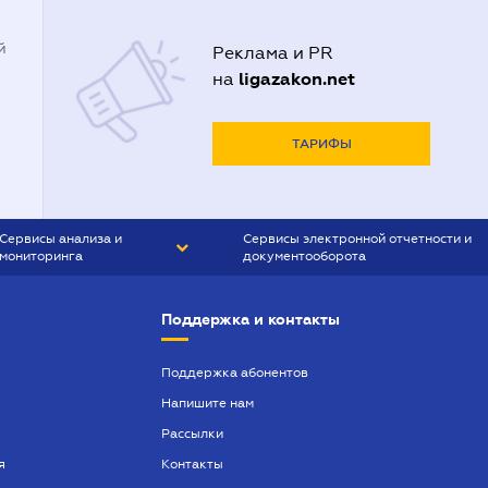
й
Реклама и PR
ligazakon.net
на
ТАРИФЫ
Сервисы анализа и
Сервисы электронной отчетности и
мониторинга
документооборота
CONTR AGENT
Liga:REPORT
Поддержка и контакты
SMS-МАЯК
VERDICTUM
Поддержка абонентов
Напишите нам
SEMANTRUM
Рассылки
SMS-МАЯК ИПОТЕКА
я
Контакты