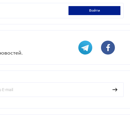
войти
новостей.