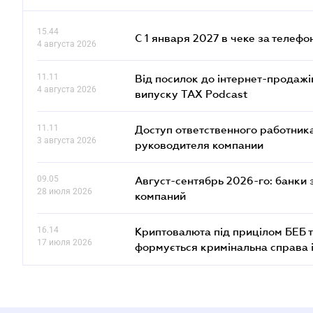
15.44
С 1 января 2027 в чеке за телефо
4 августа 2026
11.11
Від посилок до інтернет-продажі
4 августа 2026
випуску TAX Podcast
11.11
Доступ ответственного работника
3 августа 2026
руководителя компании
09.05
Август-сентябрь 2026-го: банки
28 июля 2026
компаний
16.14
Криптовалюта під прицілом БЕБ т
17 июля 2026
формується кримінальна справа 