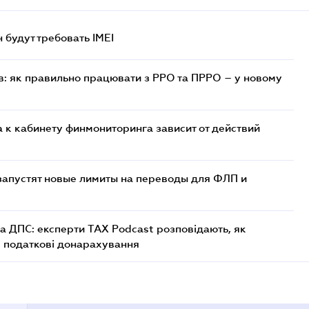
н будут требовать IMEI
в: як правильно працювати з РРО та ПРРО – у новому
 к кабинету финмониторинга зависит от действий
 запустят новые лимиты на переводы для ФЛП и
а ДПС: експерти TAX Podcast розповідають, як
і податкові донарахування