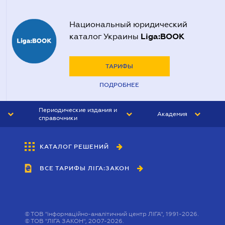
Национальный юридический
Liga:BOOK
каталог Украины
ТАРИФЫ
ПОДРОБНЕЕ
Периодические издания и
Академия
справочники
ЮРИСТ&ЗАКОН
АКАДЕМИЯ ЛІГА:ЗАКОН
КАТАЛОГ РЕШЕНИЙ
БУХГАЛТЕР&ЗАКОН
ВСЕ ТАРИФЫ ЛІГА:ЗАКОН
ВЕСТНИК МСФО
ИНТЕРБУХ
ЛИЧНЫЙ ЭКСПЕРТ
©
ТОВ "інформаційно-аналітичний центр ЛІГА", 1991-2026.
©
ТОВ "ЛІГА ЗАКОН", 2007-2026.