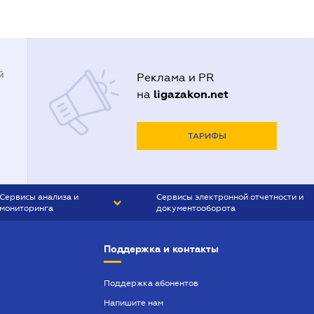
й
Реклама и PR
ligazakon.net
на
ТАРИФЫ
Сервисы анализа и
Сервисы электронной отчетности и
мониторинга
документооборота
CONTR AGENT
Liga:REPORT
Поддержка и контакты
SMS-МАЯК
VERDICTUM
Поддержка абонентов
Напишите нам
SEMANTRUM