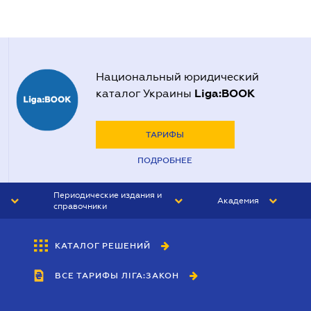
Национальный юридический
Liga:BOOK
каталог Украины
ТАРИФЫ
ПОДРОБНЕЕ
Периодические издания и
Академия
справочники
ЮРИСТ&ЗАКОН
АКАДЕМИЯ ЛІГА:ЗАКОН
КАТАЛОГ РЕШЕНИЙ
БУХГАЛТЕР&ЗАКОН
ВСЕ ТАРИФЫ ЛІГА:ЗАКОН
ВЕСТНИК МСФО
ИНТЕРБУХ