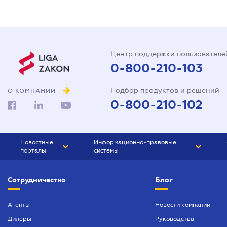
Центр поддержки пользователе
0-800-210-103
Подбор продуктов и решений
О КОМПАНИИ
0-800-210-102
Новостные
Информационно-правовые
порталы
системы
ЮРЛИГА
Право Украины
Сотрудничество
Блог
БИЗНЕС
ГРАНД
БУХГАЛТЕР.ua
ПРАЙМ
Агенты
Новости компании
Дилеры
Руководства
БУХГАЛТЕР ПРОФ