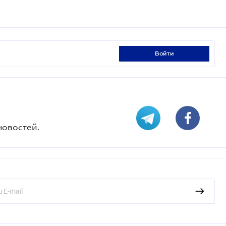
войти
новостей.