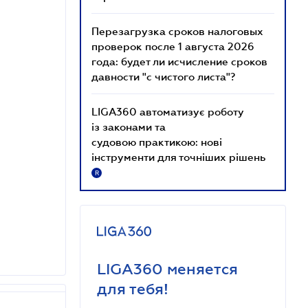
Перезагрузка сроков налоговых
проверок после 1 августа 2026
года: будет ли исчисление сроков
давности "с чистого листа"?
LIGA360 автоматизує роботу
із законами та
судовою практикою: нові
інструменти для точніших рішень
R
LIGA360 меняется
для тебя!