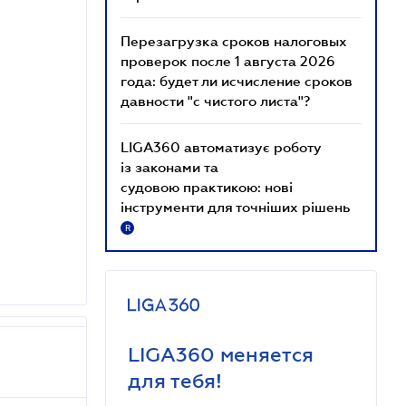
Перезагрузка сроков налоговых
проверок после 1 августа 2026
года: будет ли исчисление сроков
давности "с чистого листа"?
LIGA360 автоматизує роботу
із законами та
судовою практикою: нові
інструменти для точніших рішень
R
LIGA360 меняется
для тебя!