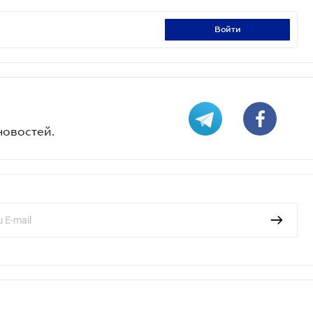
войти
новостей.