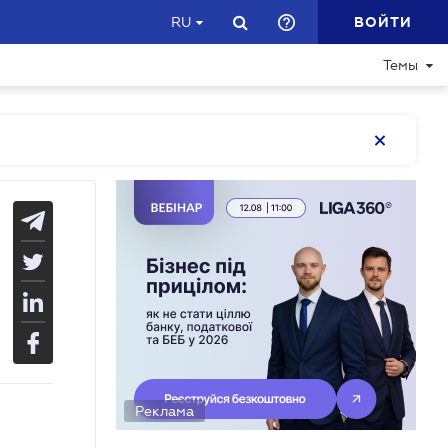
ВОЙТИ
RU
Темы
Реклама