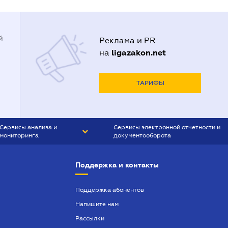
й
Реклама и PR
ligazakon.net
на
ТАРИФЫ
Сервисы анализа и
Сервисы электронной отчетности и
мониторинга
документооборота
CONTR AGENT
Liga:REPORT
Поддержка и контакты
SMS-МАЯК
VERDICTUM
Поддержка абонентов
Напишите нам
SEMANTRUM
Рассылки
SMS-МАЯК ИПОТЕКА