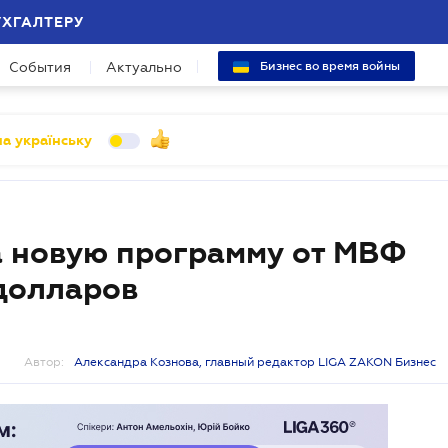
УХГАЛТЕРУ
События
Актуально
Бизнес во время войны
а українську
а новую программу от МВФ
долларов
Автор:
Александра Кознова, главный редактор LIGA ZAKON Бизнес