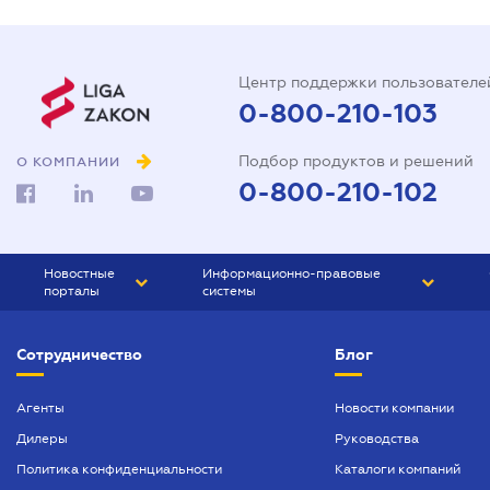
Центр поддержки пользователе
0-800-210-103
Подбор продуктов и решений
О КОМПАНИИ
0-800-210-102
Новостные
Информационно-правовые
порталы
системы
ЮРЛИГА
Право Украины
Сотрудничество
Блог
БИЗНЕС
ГРАНД
БУХГАЛТЕР.ua
ПРАЙМ
Агенты
Новости компании
Дилеры
Руководства
БУХГАЛТЕР ПРОФ
Политика конфиденциальности
Каталоги компаний
ЮРИСТ ПРОФ