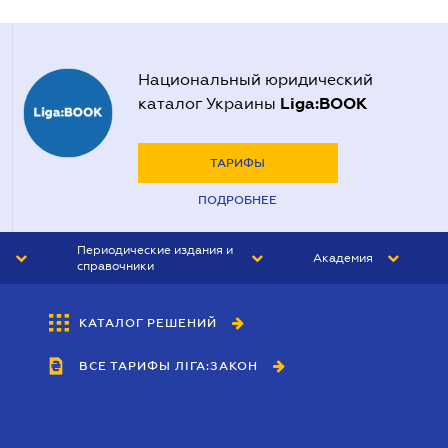
Национальный юридический
Liga:BOOK
каталог Украины
ТАРИФЫ
ПОДРОБНЕЕ
Периодические издания и
Академия
справочники
ЮРИСТ&ЗАКОН
АКАДЕМИЯ ЛІГА:ЗАКОН
КАТАЛОГ РЕШЕНИЙ
БУХГАЛТЕР&ЗАКОН
ВСЕ ТАРИФЫ ЛІГА:ЗАКОН
ВЕСТНИК МСФО
ИНТЕРБУХ
ЛИЧНЫЙ ЭКСПЕРТ