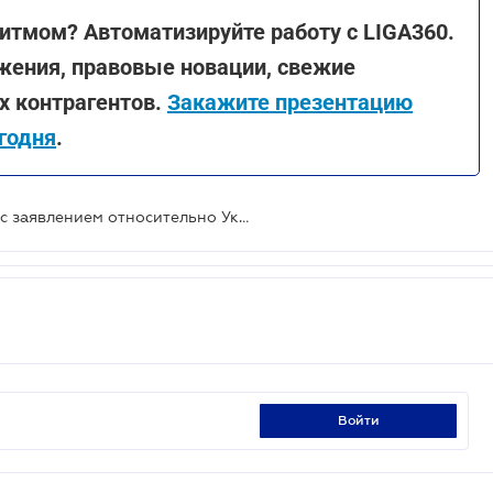
итмом? Автоматизируйте работу с LIGA360.
жения, правовые новации, свежие
х контрагентов.
Закажите презентацию
годня
.
Лидеры государств G7 выступили с заявлением относительно Украины
войти