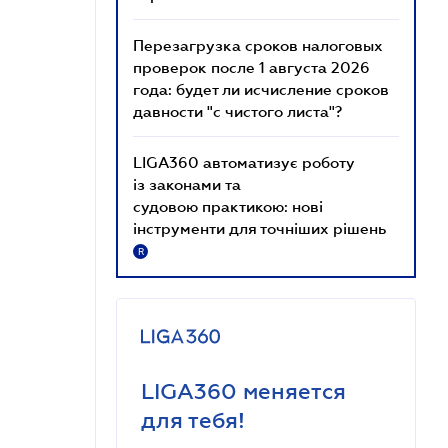
Перезагрузка сроков налоговых
проверок после 1 августа 2026
года: будет ли исчисление сроков
давности "с чистого листа"?
LIGA360 автоматизує роботу
із законами та
судовою практикою: нові
інструменти для точніших рішень
R
LIGA360 меняется
для тебя!