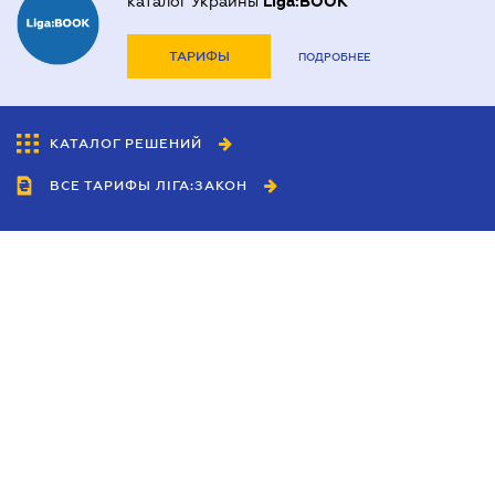
каталог Украины
Liga:BOOK
ТАРИФЫ
ПОДРОБНЕЕ
КАТАЛОГ РЕШЕНИЙ
ВСЕ ТАРИФЫ ЛІГА:ЗАКОН
Сотрудничество
Агенты
Дилеры
Политика
конфиденциальности
Условия использования
сайта
Реклама