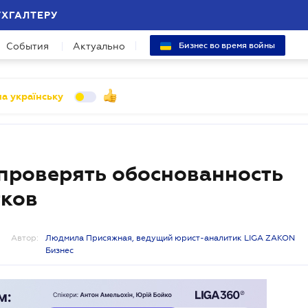
УХГАЛТЕРУ
События
Актуально
Бизнес во время войны
а українську
проверять обоснованность
тков
Автор:
Людмила Присяжная, ведущий юрист-аналитик LIGA ZAKON
Бизнес