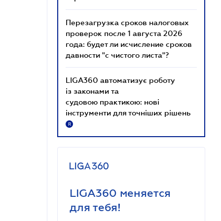
Перезагрузка сроков налоговых
проверок после 1 августа 2026
года: будет ли исчисление сроков
давности "с чистого листа"?
LIGA360 автоматизує роботу
із законами та
судовою практикою: нові
інструменти для точніших рішень
R
LIGA360 меняется
для тебя!