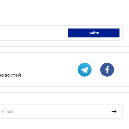
войти
новостей.