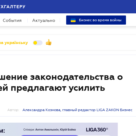
УХГАЛТЕРУ
События
Актуально
Бизнес во время войны
а українську
ушение законодательства о
ей предлагают усилить
Автор:
Александра Кознова, главный редактор LIGA ZAKON Бизнес