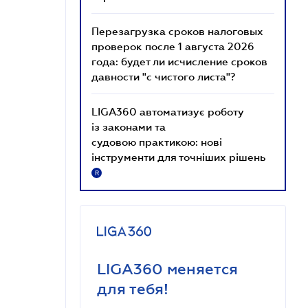
Перезагрузка сроков налоговых
проверок после 1 августа 2026
года: будет ли исчисление сроков
давности "с чистого листа"?
LIGA360 автоматизує роботу
із законами та
судовою практикою: нові
інструменти для точніших рішень
R
LIGA360 меняется
для тебя!