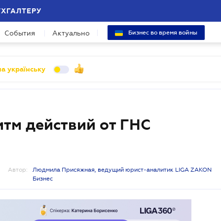
УХГАЛТЕРУ
События
Актуально
Бизнес во время войны
а українську
итм действий от ГНС
Автор:
Людмила Присяжная, ведущий юрист-аналитик LIGA ZAKON
Бизнес