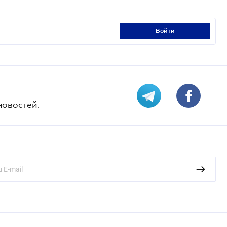
войти
новостей.