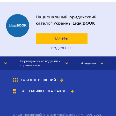
Национальный юридический
Liga:BOOK
каталог Украины
ТАРИФЫ
ПОДРОБНЕЕ
Периодические издания и
Академия
справочники
ЮРИСТ&ЗАКОН
АКАДЕМИЯ ЛІГА:ЗАКОН
КАТАЛОГ РЕШЕНИЙ
БУХГАЛТЕР&ЗАКОН
ВСЕ ТАРИФЫ ЛІГА:ЗАКОН
ВЕСТНИК МСФО
ИНТЕРБУХ
ЛИЧНЫЙ ЭКСПЕРТ
©
ТОВ "інформаційно-аналітичний центр ЛІГА", 1991-2026.