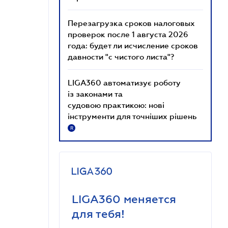
Перезагрузка сроков налоговых
проверок после 1 августа 2026
года: будет ли исчисление сроков
давности "с чистого листа"?
LIGA360 автоматизує роботу
із законами та
судовою практикою: нові
інструменти для точніших рішень
R
LIGA360 меняется
для тебя!