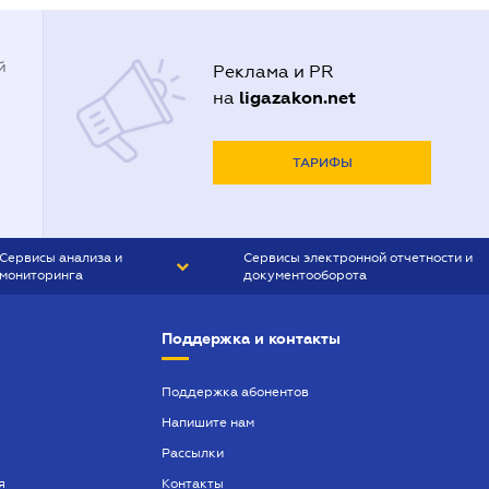
й
Реклама и PR
ligazakon.net
на
ТАРИФЫ
Сервисы анализа и
Сервисы электронной отчетности и
мониторинга
документооборота
CONTR AGENT
Liga:REPORT
Поддержка и контакты
SMS-МАЯК
VERDICTUM
Поддержка абонентов
Напишите нам
SEMANTRUM
Рассылки
SMS-МАЯК ИПОТЕКА
я
Контакты