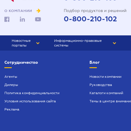
Подбор продуктов и решений
О КОМПАНИИ
0-800-210-102
Новостные
Информационно-правовые
порталы
системы
ЮРЛИГА
Право Украины
Сотрудничество
Блог
БИЗНЕС
ГРАНД
БУХГАЛТЕР.ua
ПРАЙМ
Агенты
Новости компании
Дилеры
Руководства
БУХГАЛТЕР ПРОФ
Политика конфиденциальности
Каталоги компаний
ЮРИСТ ПРОФ
Условия использования сайта
Темы в центре внимани
ЮРИСТ
Реклама
ПІДПРИЄМЕЦЬ