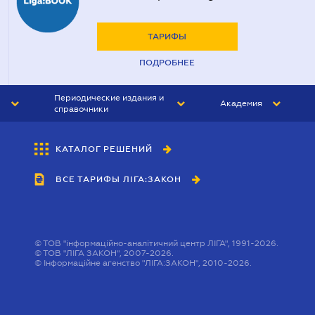
ТАРИФЫ
ПОДРОБНЕЕ
Периодические издания и
Академия
справочники
ЮРИСТ&ЗАКОН
АКАДЕМИЯ ЛІГА:ЗАКОН
КАТАЛОГ РЕШЕНИЙ
БУХГАЛТЕР&ЗАКОН
ВСЕ ТАРИФЫ ЛІГА:ЗАКОН
ВЕСТНИК МСФО
ИНТЕРБУХ
ЛИЧНЫЙ ЭКСПЕРТ
©
ТОВ "інформаційно-аналітичний центр ЛІГА", 1991-2026.
©
ТОВ "ЛІГА ЗАКОН", 2007-2026.
©
Інформаційне агенство "ЛІГА:ЗАКОН", 2010-2026.