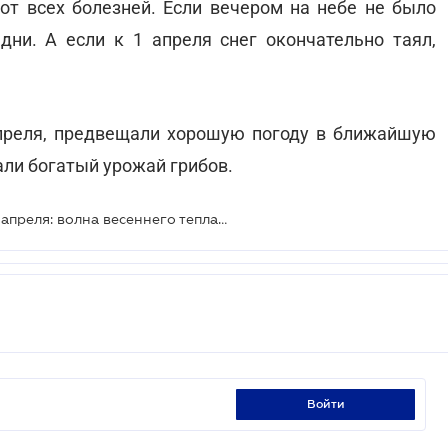
 от всех болезней. Если вечером на небе не было
ни. А если к 1 апреля снег окончательно таял,
апреля, предвещали хорошую погоду в ближайшую
али богатый урожай грибов.
Прогноз погоды на выходные 1–2 апреля: волна весеннего тепла пройдет над страной
войти