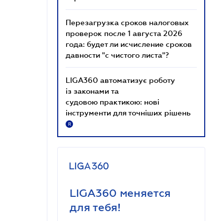
Перезагрузка сроков налоговых
проверок после 1 августа 2026
года: будет ли исчисление сроков
давности "с чистого листа"?
LIGA360 автоматизує роботу
із законами та
судовою практикою: нові
інструменти для точніших рішень
R
LIGA360 меняется
для тебя!