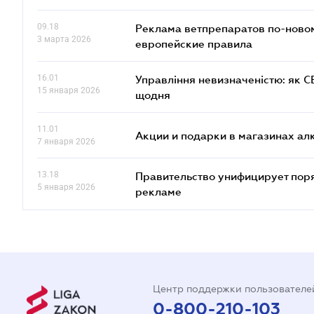
09.18
Реклама ветпрепаратов по-новом
3 марта 2026
европейские правила
16.01
Управління невизначеністю: як 
15 января 2026
щодня
11.01
Акции и подарки в магазинах а
7 января 2026
13.18
Правительство унифицирует пор
5 января 2026
рекламе
Центр поддержки пользователе
0-800-210-103