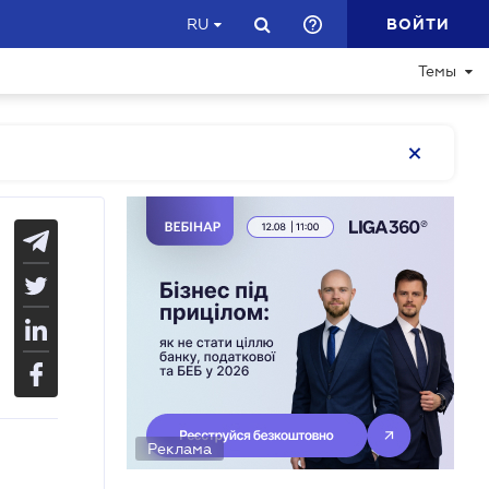
ВОЙТИ
RU
Темы
Реклама