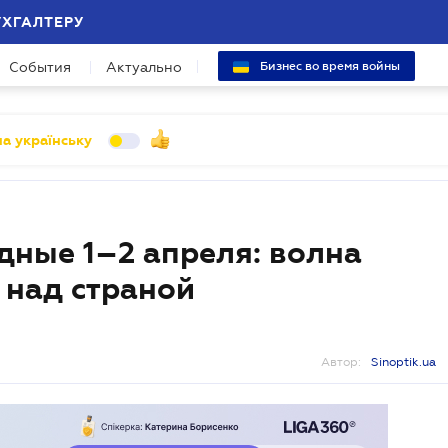
УХГАЛТЕРУ
События
Актуально
Бизнес во время войны
а українську
дные 1–2 апреля: волна
 над страной
Автор:
Sinoptik.ua