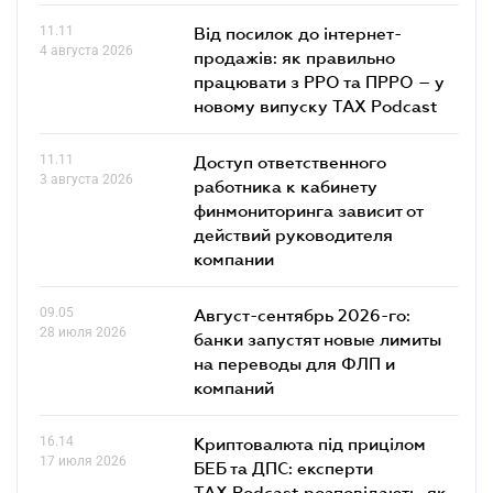
11.11
Від посилок до інтернет-
4 августа 2026
продажів: як правильно
працювати з РРО та ПРРО – у
новому випуску TAX Podcast
11.11
Доступ ответственного
3 августа 2026
работника к кабинету
финмониторинга зависит от
действий руководителя
компании
09.05
Август-сентябрь 2026-го:
28 июля 2026
банки запустят новые лимиты
на переводы для ФЛП и
компаний
16.14
Криптовалюта під прицілом
17 июля 2026
БЕБ та ДПС: експерти
TAX Podcast розповідають, як