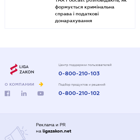
формується кримінальна
справа і податкові
донарахування
Центр поддержки пользователей
0-800-210-103
О КОМПАНИИ
Подбор продуктов и решений
0-800-210-102
Реклама и PR
на
ligazakon.net