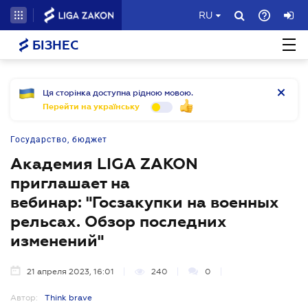
RU
БІЗНЕС
Ця сторінка доступна рідною мовою.
Перейти на українську
Государство, бюджет
Академия LIGA ZAKON
приглашает на
вебинар: "Госзакупки на военных
рельсах. Обзор последних
изменений"
21 апреля 2023, 16:01
240
0
Автор:
Think brave